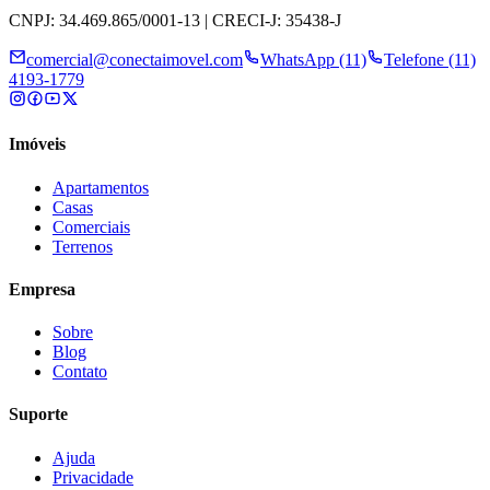
CNPJ: 34.469.865/0001-13 | CRECI-J: 35438-J
comercial@conectaimovel.com
WhatsApp (11)
Telefone (11)
4193-1779
Imóveis
Apartamentos
Casas
Comerciais
Terrenos
Empresa
Sobre
Blog
Contato
Suporte
Ajuda
Privacidade