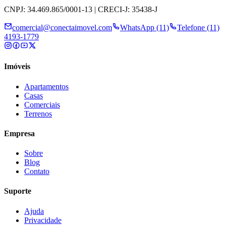
CNPJ: 34.469.865/0001-13 | CRECI-J: 35438-J
comercial@conectaimovel.com
WhatsApp (11)
Telefone (11)
4193-1779
Imóveis
Apartamentos
Casas
Comerciais
Terrenos
Empresa
Sobre
Blog
Contato
Suporte
Ajuda
Privacidade