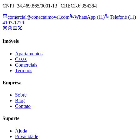
CNPJ: 34.469.865/0001-13 | CRECI-J: 35438-J
comercial@conectaimovel.com
WhatsApp (11)
Telefone (11)
4193-1779
Imóveis
Apartamentos
Casas
Comerciais
Terrenos
Empresa
Sobre
Blog
Contato
Suporte
Ajuda
Privacidade