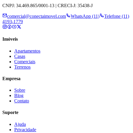
CNPJ: 34.469.865/0001-13 | CRECI-J: 35438-J
comercial@conectaimovel.com
WhatsApp (11)
Telefone (11)
4193-1779
Imóveis
Apartamentos
Casas
Comerciais
Terrenos
Empresa
Sobre
Blog
Contato
Suporte
Ajuda
Privacidade