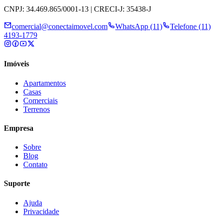
CNPJ: 34.469.865/0001-13 | CRECI-J: 35438-J
comercial@conectaimovel.com
WhatsApp (11)
Telefone (11)
4193-1779
Imóveis
Apartamentos
Casas
Comerciais
Terrenos
Empresa
Sobre
Blog
Contato
Suporte
Ajuda
Privacidade