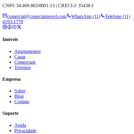
CNPJ: 34.469.865/0001-13 | CRECI-J: 35438-J
comercial@conectaimovel.com
WhatsApp (11)
Telefone (11)
4193-1779
Imóveis
Apartamentos
Casas
Comerciais
Terrenos
Empresa
Sobre
Blog
Contato
Suporte
Ajuda
Privacidade