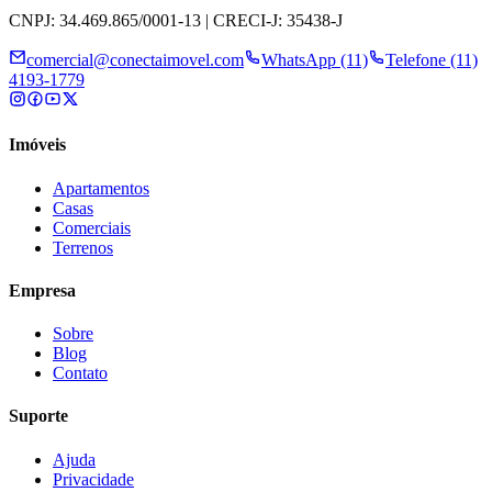
CNPJ: 34.469.865/0001-13 | CRECI-J: 35438-J
comercial@conectaimovel.com
WhatsApp (11)
Telefone (11)
4193-1779
Imóveis
Apartamentos
Casas
Comerciais
Terrenos
Empresa
Sobre
Blog
Contato
Suporte
Ajuda
Privacidade