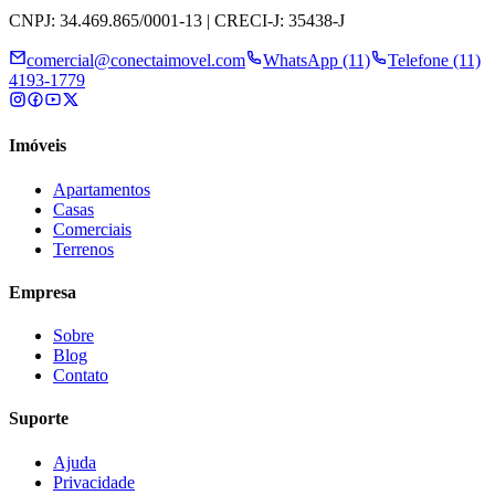
CNPJ: 34.469.865/0001-13 | CRECI-J: 35438-J
comercial@conectaimovel.com
WhatsApp (11)
Telefone (11)
4193-1779
Imóveis
Apartamentos
Casas
Comerciais
Terrenos
Empresa
Sobre
Blog
Contato
Suporte
Ajuda
Privacidade