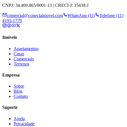
CNPJ: 34.469.865/0001-13 | CRECI-J: 35438-J
comercial@conectaimovel.com
WhatsApp (11)
Telefone (11)
4193-1779
Imóveis
Apartamentos
Casas
Comerciais
Terrenos
Empresa
Sobre
Blog
Contato
Suporte
Ajuda
Privacidade