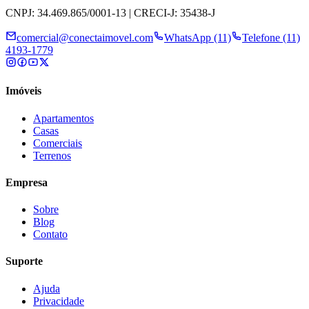
CNPJ: 34.469.865/0001-13 | CRECI-J: 35438-J
comercial@conectaimovel.com
WhatsApp (11)
Telefone (11)
4193-1779
Imóveis
Apartamentos
Casas
Comerciais
Terrenos
Empresa
Sobre
Blog
Contato
Suporte
Ajuda
Privacidade