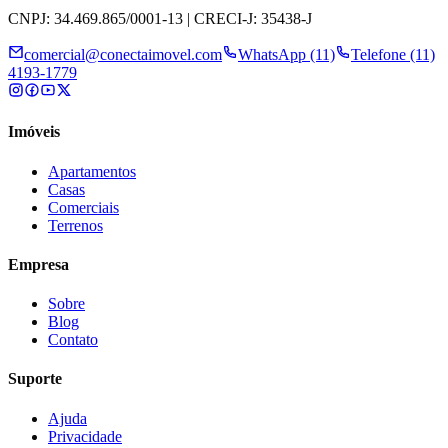
CNPJ: 34.469.865/0001-13 | CRECI-J: 35438-J
comercial@conectaimovel.com
WhatsApp (11)
Telefone (11)
4193-1779
Imóveis
Apartamentos
Casas
Comerciais
Terrenos
Empresa
Sobre
Blog
Contato
Suporte
Ajuda
Privacidade