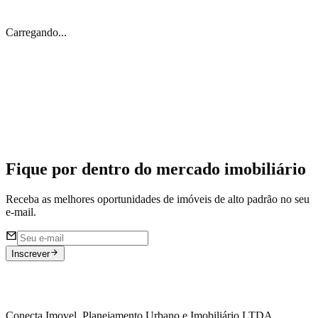
Carregando...
Imóveis Off Market 🔐
Acesse nossa listagem de imóveis restritos ao mercado aberto
Fique por dentro do
mercado imobiliário
Receba as melhores oportunidades de imóveis de alto padrão no seu
e-mail.
Inscrever
Conecta Imovel, Planejamento Urbano e Imobiliário LTDA