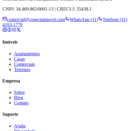
CNPJ: 34.469.865/0001-13 | CRECI-J: 35438-J
comercial@conectaimovel.com
WhatsApp (11)
Telefone (11)
4193-1779
Imóveis
Apartamentos
Casas
Comerciais
Terrenos
Empresa
Sobre
Blog
Contato
Suporte
Ajuda