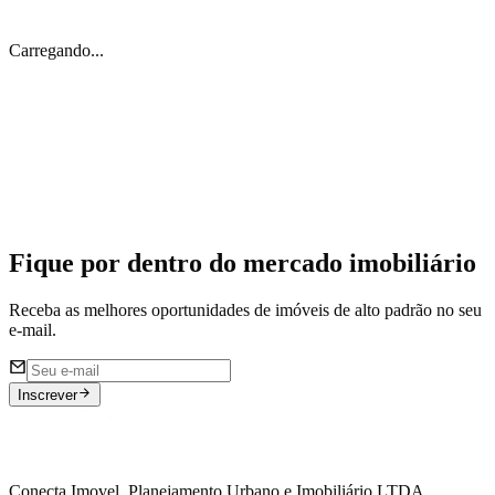
Carregando...
Imóveis Off Market 🔐
Acesse nossa listagem de imóveis restritos ao mercado aberto
Fique por dentro do
mercado imobiliário
Receba as melhores oportunidades de imóveis de alto padrão no seu
e-mail.
Inscrever
Conecta Imovel, Planejamento Urbano e Imobiliário LTDA