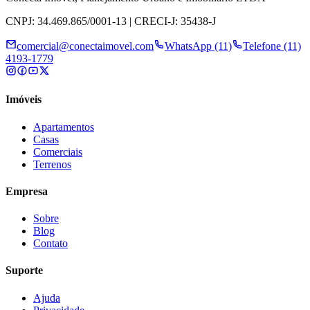
CNPJ: 34.469.865/0001-13 | CRECI-J: 35438-J
comercial@conectaimovel.com
WhatsApp (11)
Telefone (11)
4193-1779
Imóveis
Apartamentos
Casas
Comerciais
Terrenos
Empresa
Sobre
Blog
Contato
Suporte
Ajuda