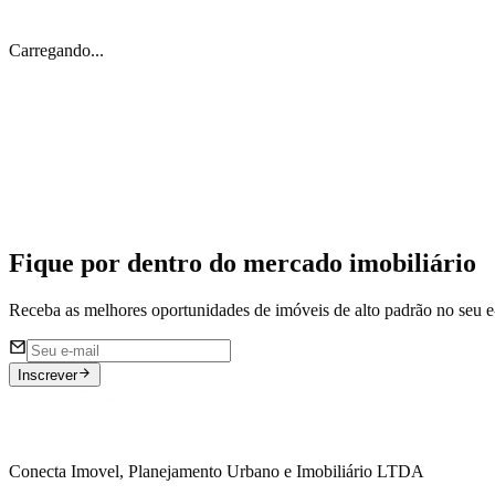
Carregando...
Imóveis Off Market 🔐
Acesse nossa listagem de imóveis restritos ao mercado aberto
Fique por dentro do
mercado imobiliário
Receba as melhores oportunidades de imóveis de alto padrão no seu e
Inscrever
Conecta Imovel, Planejamento Urbano e Imobiliário LTDA