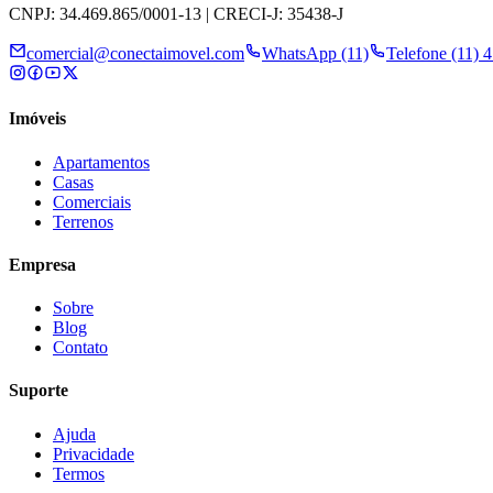
CNPJ: 34.469.865/0001-13 | CRECI-J: 35438-J
comercial@conectaimovel.com
WhatsApp (11)
Telefone (11) 
Imóveis
Apartamentos
Casas
Comerciais
Terrenos
Empresa
Sobre
Blog
Contato
Suporte
Ajuda
Privacidade
Termos