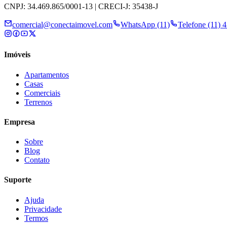
CNPJ: 34.469.865/0001-13 | CRECI-J: 35438-J
comercial@conectaimovel.com
WhatsApp (11)
Telefone (11) 
Imóveis
Apartamentos
Casas
Comerciais
Terrenos
Empresa
Sobre
Blog
Contato
Suporte
Ajuda
Privacidade
Termos