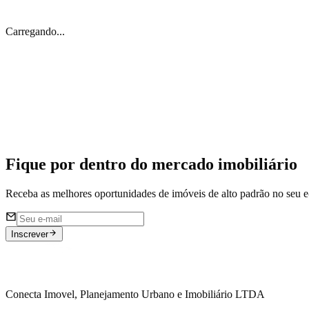
Carregando...
Imóveis Off Market 🔐
Acesse nossa listagem de imóveis restritos ao mercado aberto
Fique por dentro do
mercado imobiliário
Receba as melhores oportunidades de imóveis de alto padrão no seu e
Inscrever
Conecta Imovel, Planejamento Urbano e Imobiliário LTDA